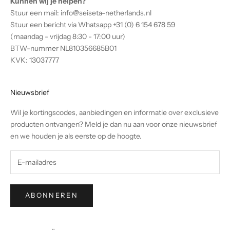
Kunnen wij je helpen?
e
Stuur een mail:
info@seiseta-netherlands.nl
.
Stuur een bericht via Whatsapp +31 (0) 6 154 678 59
D
(maandag - vrijdag 8:30 - 17:00 uur)
o
BTW-nummer NL810356685B01
o
KVK: 13037777
r
j
e
Nieuwsbrief
i
Wil je kortingscodes, aanbiedingen en informatie over exclusieve
n
producten ontvangen? Meld je dan nu aan voor onze nieuwsbrief
t
en we houden je als eerste op de hoogte.
e
s
c
h
r
ABONNEREN
i
j
v