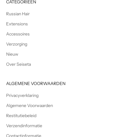
CATEGORIEËN
e
n
Russian Hair
v
o
Extensions
o
Accessoires
r
Verzorging
d
e
Nieuw
n
Over Seiseta
i
e
u
ALGEMENE VOORWAARDEN
w
s
Privacyverklaring
b
Algemene Voorwaarden
r
i
Restitutiebeleid
e
Verzendinformatie
f
v
Contactinformatie