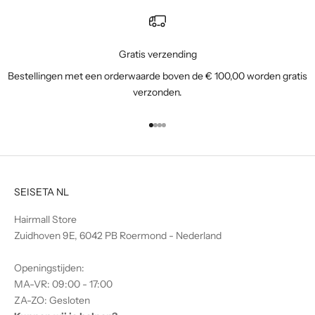
j
e
a
l
Gratis verzending
s
Bestellingen met een orderwaarde boven de € 100,00 worden gratis
e
verzonden.
e
r
Naar artikel 1
Naar artikel 2
Naar artikel 3
Naar artikel 4
s
t
e
o
SEISETA NL
p
d
Hairmall Store
e
Zuidhoven 9E, 6042 PB Roermond - Nederland
h
o
Openingstijden:
o
MA-VR: 09:00 - 17:00
g
ZA-ZO: Gesloten
t