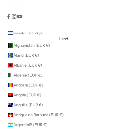
e
r
k
l
a
Nederland (EUR €)
a
Land
r
Afghanistan (EUR €)
j
Åland (EUR €)
e
d
Albanië (EUR €)
a
Algerije (EUR €)
t
j
Andorra (EUR €)
e
Angola (EUR €)
h
e
Anguilla (EUR €)
t
Antigua en Barbuda (EUR €)
p
r
Argentinië (EUR €)