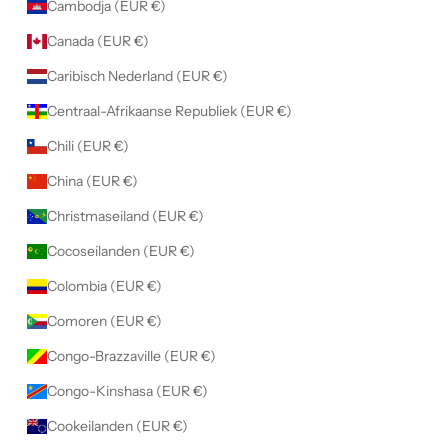
Cambodja (EUR €)
e
p
Canada (EUR €)
t
Caribisch Nederland (EUR €)
e
e
Centraal-Afrikaanse Republiek (EUR €)
r
Chili (EUR €)
d
.
China (EUR €)
Christmaseiland (EUR €)
s
Cocoseilanden (EUR €)
NEER
Colombia (EUR €)
Comoren (EUR €)
Congo-Brazzaville (EUR €)
Congo-Kinshasa (EUR €)
Cookeilanden (EUR €)