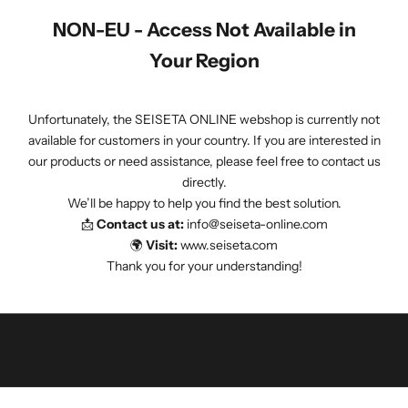
e
NON-EU - Access Not Available in
u
w
Your Region
s
b
Unfortunately, the SEISETA ONLINE webshop is currently not
r
available for customers in your country. If you are interested in
i
our products or need assistance, please feel free to contact us
e
directly.
f
We’ll be happy to help you find the best solution.
e
📩
Contact us at:
info@seiseta-online.com
n
🌍
Visit:
www.seiseta.com
w
Thank you for your understanding!
e
h
o
u
d
e
n