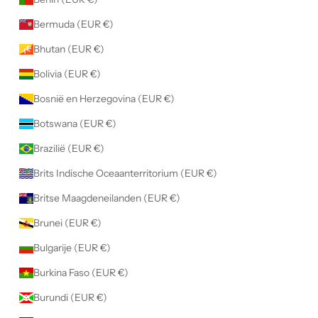
e
Bermuda (EUR €)
h
e
Bhutan (EUR €)
b
Bolivia (EUR €)
t
g
Bosnië en Herzegovina (EUR €)
e
Botswana (EUR €)
l
e
Brazilië (EUR €)
z
Brits Indische Oceaanterritorium (EUR €)
e
n
Britse Maagdeneilanden (EUR €)
e
Brunei (EUR €)
n
g
Bulgarije (EUR €)
e
Burkina Faso (EUR €)
a
c
Burundi (EUR €)
c