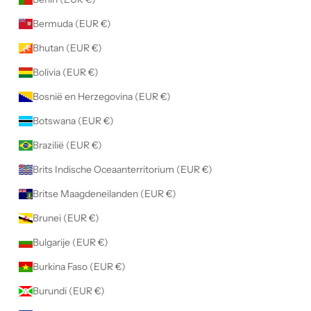
e
Bermuda (EUR €)
h
e
Bhutan (EUR €)
b
Bolivia (EUR €)
t
g
Bosnië en Herzegovina (EUR €)
e
Botswana (EUR €)
l
e
Brazilië (EUR €)
z
Brits Indische Oceaanterritorium (EUR €)
e
n
Britse Maagdeneilanden (EUR €)
e
Brunei (EUR €)
n
g
Bulgarije (EUR €)
e
Burkina Faso (EUR €)
a
c
Burundi (EUR €)
c