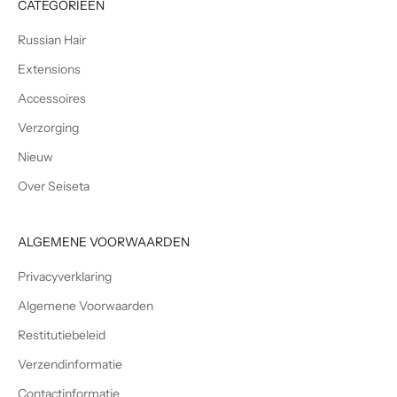
CATEGORIEËN
e
n
Russian Hair
v
o
Extensions
o
Accessoires
r
Verzorging
d
e
Nieuw
n
Over Seiseta
i
e
u
ALGEMENE VOORWAARDEN
w
s
Privacyverklaring
b
Algemene Voorwaarden
r
i
Restitutiebeleid
e
Verzendinformatie
f
v
Contactinformatie