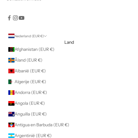
e
r
k
l
a
Nederland (EUR €)
a
Land
r
Afghanistan (EUR €)
j
Åland (EUR €)
e
d
Albanië (EUR €)
a
Algerije (EUR €)
t
j
Andorra (EUR €)
e
Angola (EUR €)
h
e
Anguilla (EUR €)
t
Antigua en Barbuda (EUR €)
p
r
Argentinië (EUR €)