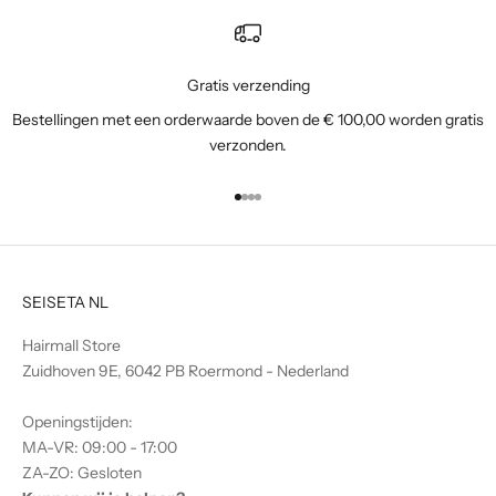
j
e
a
l
Gratis verzending
s
Bestellingen met een orderwaarde boven de € 100,00 worden gratis
e
verzonden.
e
r
Naar artikel 1
Naar artikel 2
Naar artikel 3
Naar artikel 4
s
t
e
o
SEISETA NL
p
d
Hairmall Store
e
Zuidhoven 9E, 6042 PB Roermond - Nederland
h
o
Openingstijden:
o
MA-VR: 09:00 - 17:00
g
ZA-ZO: Gesloten
t