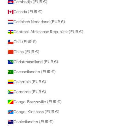
Cambodja (EUR €)
e
p
Canada (EUR €)
t
Caribisch Nederland (EUR €)
e
e
Centraal-Afrikaanse Republiek (EUR €)
r
Chili (EUR €)
d
.
China (EUR €)
Christmaseiland (EUR €)
s
Cocoseilanden (EUR €)
NEER
Colombia (EUR €)
Comoren (EUR €)
Congo-Brazzaville (EUR €)
Congo-Kinshasa (EUR €)
Cookeilanden (EUR €)