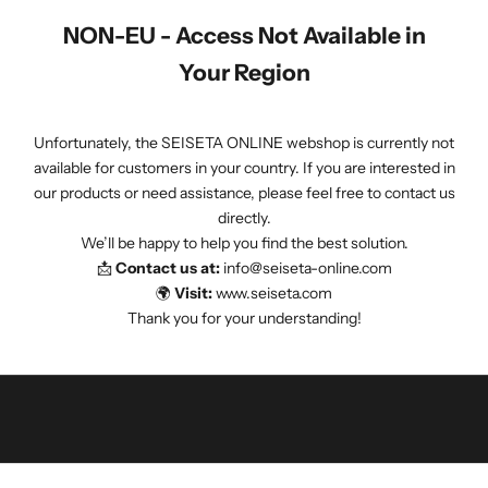
e
NON-EU - Access Not Available in
u
w
Your Region
s
b
Unfortunately, the SEISETA ONLINE webshop is currently not
r
available for customers in your country. If you are interested in
i
our products or need assistance, please feel free to contact us
e
directly.
f
We’ll be happy to help you find the best solution.
e
📩
Contact us at:
info@seiseta-online.com
n
🌍
Visit:
www.seiseta.com
w
Thank you for your understanding!
e
h
o
u
d
e
n