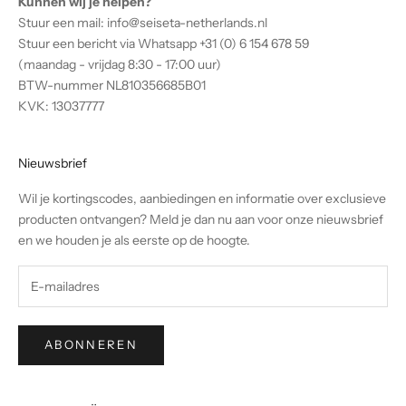
Kunnen wij je helpen?
e
Stuur een mail:
info@seiseta-netherlands.nl
.
Stuur een bericht via Whatsapp +31 (0) 6 154 678 59
D
(maandag - vrijdag 8:30 - 17:00 uur)
o
BTW-nummer NL810356685B01
o
KVK: 13037777
r
j
e
Nieuwsbrief
i
Wil je kortingscodes, aanbiedingen en informatie over exclusieve
n
producten ontvangen? Meld je dan nu aan voor onze nieuwsbrief
t
en we houden je als eerste op de hoogte.
e
s
c
h
r
ABONNEREN
i
j
v